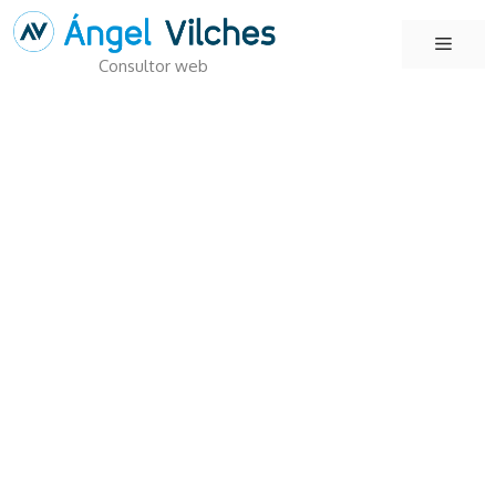
Saltar
Menú
al
Consultor web
contenido